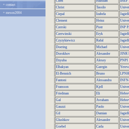
Chen
Haixuan
IHEP 
+
contact
Christ
Tassilo
Univer
+
meson2004
Ciepal
Izabela
Jagiel
Clement
Heinz
Univer
Czerski
Piotr
INP 
Czerwinski
Eryk
Jagiel
Czyzykiewicz
Rafal
Jagiel
Doering
Michael
Univer
Dorokhov
Alexander
JINR 
Dzyuba
Alexey
PNPI 
Elbakyan
Garegin
Yereva
El-Bennich
Bruno
LPNHE
Fantoni
Alessandra
INFN
Fransson
Kjell
Univer
Friedman
Eli
Hebre
Gal
Avraham
Hebre
Gauzzi
Paolo
Unive
Gil
Damian
Jagiel
Glushkov
Alexander
Univer
Goebel
Carla
Univer