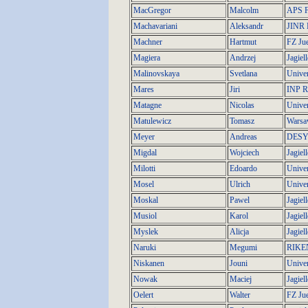
MacGregor
Malcolm
APS F
Machavariani
Aleksandr
JINR 
Machner
Hartmut
FZ Jue
Magiera
Andrzej
Jagiel
Malinovskaya
Svetlana
Univer
Mares
Jiri
INP R
Matagne
Nicolas
Univer
Matulewicz
Tomasz
Warsa
Meyer
Andreas
DESY
Migdal
Wojciech
Jagiel
Milotti
Edoardo
Univer
Mosel
Ulrich
Univer
Moskal
Pawel
Jagiel
Musiol
Karol
Jagiel
Myslek
Alicja
Jagiel
Naruki
Megumi
RIKE
Niskanen
Jouni
Univer
Nowak
Maciej
Jagiel
Oelert
Walter
FZ Jue