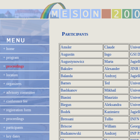
Participants
Amsler
Claude
Univer
+
home
Augustin
Ingo
GSI D
+
program
Augustynowicz
Marta
Jagiel
+
proceedings
Bakulev
Alexander
JINR 
+
location
Balanda
Andrzej
Jagiel
Barnes
Ted
Univer
+
organizers
Bashkanov
Mikhail
Univer
+
advisory committee
Biasini
Maurizio
Unive
+
conference fee
Biegun
Aleksandra
Univer
+
registration form
Bodek
Kazimierz
Jagiel
+
proceedings
Bressani
Tullio
INFN 
Briscoe
William
Georg
+
participants
Budzanowski
Andrzej
INP 
+
key dates