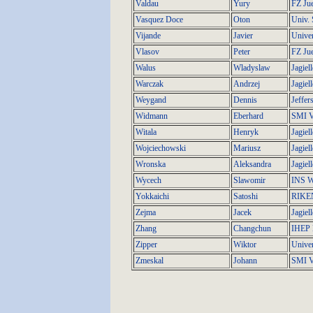
Valdau
Yury
FZ Jue
Vasquez Doce
Oton
Univ. 
Vijande
Javier
Univer
Vlasov
Peter
FZ Jue
Walus
Wladyslaw
Jagiel
Warczak
Andrzej
Jagiel
Weygand
Dennis
Jeffer
Widmann
Eberhard
SMI V
Witala
Henryk
Jagiel
Wojciechowski
Mariusz
Jagiel
Wronska
Aleksandra
Jagiel
Wycech
Slawomir
INS W
Yokkaichi
Satoshi
RIKE
Zejma
Jacek
Jagiel
Zhang
Changchun
IHEP 
Zipper
Wiktor
Univer
Zmeskal
Johann
SMI V