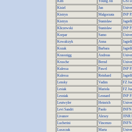
Kim
Young Jin
GSI D
Kisiel
Jan
Univer
Kistryn
Malgorzata
INP 
Kistryn
Stanislaw
Jagiel
Kliczewski
Stanislaw
INP 
Korpar
Samo
Univer
Kowalczyk
Anna
Jagiel
Kozak
Barbara
Jagiel
Krassnigg
Andreas
Univer
Krusche
Bernd
Univer
Kulessa
Pawel
INP 
Kulessa
Reinhard
Jagiel
Lensky
Vadim
FZ Jue
Lesiak
Mariola
FZ Jue
Lesniak
Leonard
INP 
Leutwyler
Heinrich
Univer
Levi Sandri
Paolo
INFN
Livanov
Alexey
JINR 
Lucherini
Vincenzo
INFN
Luszczak
Marta
Unive