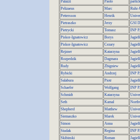
Palazzi
Paolo
partic
Pelizaeus
Marc
Ruhr-
Pettersson
Henrik
Univer
Pietraszko
Jerzy
GSI D
Pietrycki
Tomasz
INP 
Piskor-Ignatowicz
Borys
Jagiel
Piskor-Ignatowicz
Cezary
Jagiel
Rejzner
Katarzyna
Jagiel
Rozpedzik
Dagmara
Jagiel
Rudy
Zbigniew
Jagiel
Rybicki
Andrzej
INP 
Salabura
Piotr
Jagiel
Schaefer
Wolfgang
INP 
Schmidt
Katarzyna
Univer
Seth
Kamal
Northw
Shepherd
Matthew
Univer
Siemaszko
Marek
Univer
Simon
Anna
Jagiel
Siudak
Regina
INP 
Skibinski
Roman
Jagiel