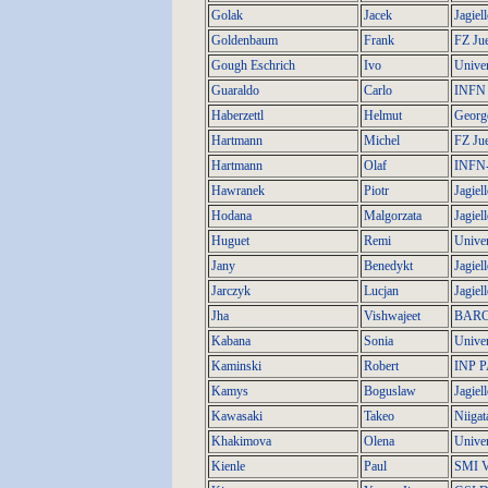
Golak
Jacek
Jagiel
Goldenbaum
Frank
FZ Jue
Gough Eschrich
Ivo
Univer
Guaraldo
Carlo
INFN 
Haberzettl
Helmut
Georg
Hartmann
Michel
FZ Jue
Hartmann
Olaf
INFN
Hawranek
Piotr
Jagiel
Hodana
Malgorzata
Jagiel
Huguet
Remi
Univer
Jany
Benedykt
Jagiel
Jarczyk
Lucjan
Jagiel
Jha
Vishwajeet
BARC
Kabana
Sonia
Univer
Kaminski
Robert
INP 
Kamys
Boguslaw
Jagiel
Kawasaki
Takeo
Niigat
Khakimova
Olena
Univer
Kienle
Paul
SMI V