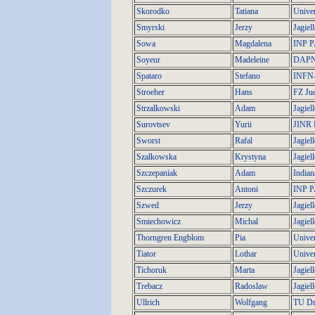
Skorodko
Tatiana
Univer
Smyrski
Jerzy
Jagiel
Sowa
Magdalena
INP 
Soyeur
Madeleine
DAPNI
Spataro
Stefano
INFN-
Stroeher
Hans
FZ Jue
Strzalkowski
Adam
Jagiel
Surovtsev
Yurii
JINR 
Sworst
Rafal
Jagiel
Szalkowska
Krystyna
Jagiel
Szczepaniak
Adam
Indian
Szczurek
Antoni
INP 
Szwed
Jerzy
Jagiel
Smiechowicz
Michal
Jagiel
Thorngren Engblom
Pia
Univer
Tiator
Lothar
Univer
Tichoruk
Marta
Jagiel
Trebacz
Radoslaw
Jagiel
Ullrich
Wolfgang
TU Dr